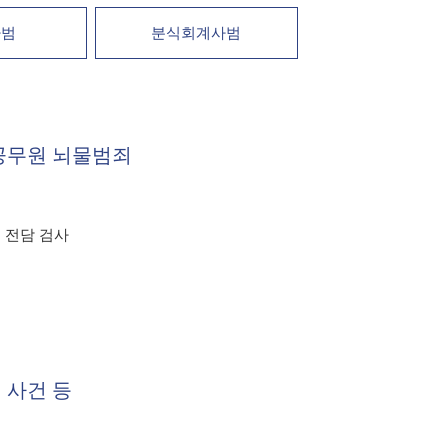
사범
분식회계사범
 공무원 뇌물범죄
 전담 검사
 사건 등