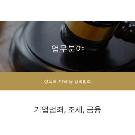
업무분야
성폭력, 마약 등 강력범죄
기업범죄, 조세, 금융